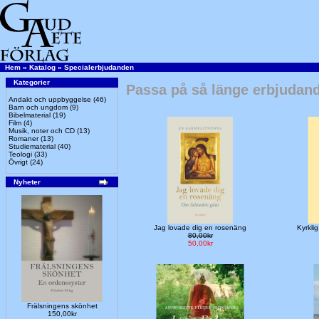
Hem
»
Katalog
»
Specialerbjudanden
Kategorier
Passa på så länge erbjudand
Andakt och uppbyggelse
(46)
Barn och ungdom
(9)
Bibelmaterial
(19)
Film
(4)
Musik, noter och CD
(13)
Romaner
(13)
Studiematerial
(40)
Teologi
(33)
Övrigt
(24)
Nyheter
Jag lovade dig en rosenäng
Kyrkli
80,00kr
50,00kr
Frälsningens skönhet
150,00kr