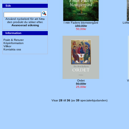
Sök
Använd nyckelord för att hitta
den produkt du söker efter.
I min Faders blomstergård
Löft
Avancerad sökning
150,00kr
50,00kr
Information
Frakt & Returer
Köpinformation
Villkor
Kontakta oss
Ordet
V
50,00kr
25,00kr
Visar
28
till
36
(av
39
specialerbjudanden)