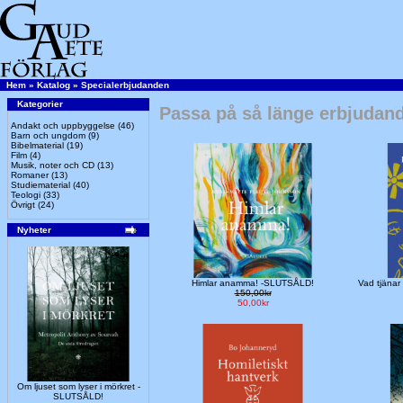
Hem
»
Katalog
»
Specialerbjudanden
Kategorier
Passa på så länge erbjudand
Andakt och uppbyggelse
(46)
Barn och ungdom
(9)
Bibelmaterial
(19)
Film
(4)
Musik, noter och CD
(13)
Romaner
(13)
Studiematerial
(40)
Teologi
(33)
Övrigt
(24)
Nyheter
Himlar anamma! -SLUTSÅLD!
Vad tjänar
150,00kr
50,00kr
Om ljuset som lyser i mörkret -
SLUTSÅLD!