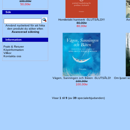
100,00kr
50,00kr
Sök
Homiletiskt hantverk -SLUTSÅLD!!!
Av
80,00kr
Använd nyckelord för att hitta
80,00kr
den produkt du söker efter.
Avancerad sökning
Information
Frakt & Returer
Köpinformation
Villkor
Kontakta oss
Vägen, Sanningen och Båten -SLUTSÅLD!
Om ljuset s
100,00kr
100,00kr
Visar
1
till
9
(av
39
specialerbjudanden)