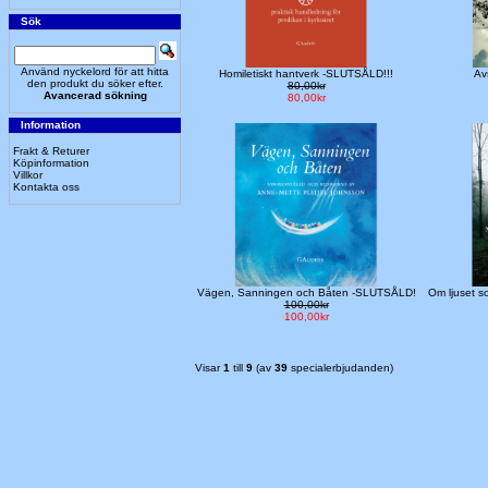
Sök
Använd nyckelord för att hitta
Homiletiskt hantverk -SLUTSÅLD!!!
Av
den produkt du söker efter.
80,00kr
Avancerad sökning
80,00kr
Information
Frakt & Returer
Köpinformation
Villkor
Kontakta oss
Vägen, Sanningen och Båten -SLUTSÅLD!
Om ljuset s
100,00kr
100,00kr
Visar
1
till
9
(av
39
specialerbjudanden)