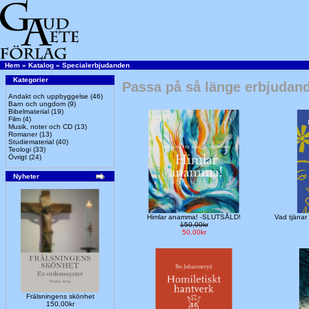
Hem
»
Katalog
»
Specialerbjudanden
Kategorier
Passa på så länge erbjudand
Andakt och uppbyggelse
(46)
Barn och ungdom
(9)
Bibelmaterial
(19)
Film
(4)
Musik, noter och CD
(13)
Romaner
(13)
Studiematerial
(40)
Teologi
(33)
Övrigt
(24)
Nyheter
Himlar anamma! -SLUTSÅLD!
Vad tjänar
150,00kr
50,00kr
Frälsningens skönhet
150,00kr