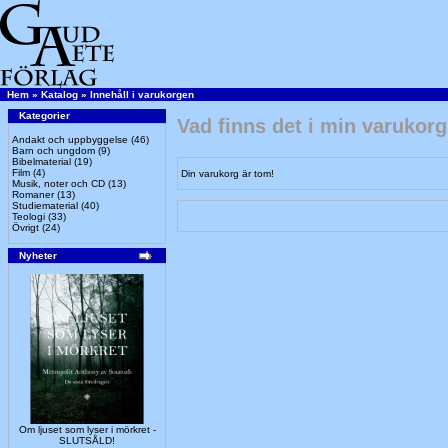
Hem
»
Katalog
»
Innehåll i varukorgen
Kategorier
Vad finns det i min varukor
Andakt och uppbyggelse
(46)
Barn och ungdom
(9)
Bibelmaterial
(19)
Film
(4)
Din varukorg är tom!
Musik, noter och CD
(13)
Romaner
(13)
Studiematerial
(40)
Teologi
(33)
Övrigt
(24)
Nyheter
Om ljuset som lyser i mörkret -
SLUTSÅLD!