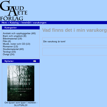
Hem
»
Katalog
»
Innehåll i varukorgen
Kategorier
Vad finns det i min varukor
Andakt och uppbyggelse
(46)
Barn och ungdom
(9)
Bibelmaterial
(19)
Film
(4)
Din varukorg är tom!
Musik, noter och CD
(13)
Romaner
(13)
Studiematerial
(40)
Teologi
(33)
Övrigt
(24)
Nyheter
Om ljuset som lyser i mörkret -
SLUTSÅLD!