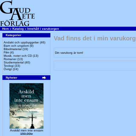
Hem
»
Katalog
»
Innehåll i varukorgen
Kategorier
Vad finns det i min varukor
Andakt och uppbyggelse
(46)
Barn och ungdom
(9)
Bibelmaterial
(19)
Film
(4)
Din varukorg är tom!
Musik, noter och CD
(13)
Romaner
(13)
Studiematerial
(40)
Teologi
(33)
Övrigt
(24)
Nyheter
Avskild men inte ensam
150,00kr