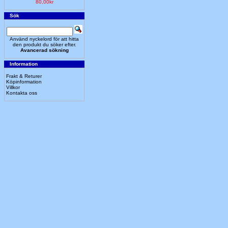
80,00kr
Sök
Använd nyckelord för att hitta
den produkt du söker efter.
Avancerad sökning
Information
Frakt & Returer
Köpinformation
Villkor
Kontakta oss