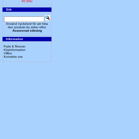
80,00kr
Sök
Använd nyckelord för att hitta
den produkt du söker efter.
Avancerad sökning
Information
Frakt & Returer
Köpinformation
Villkor
Kontakta oss