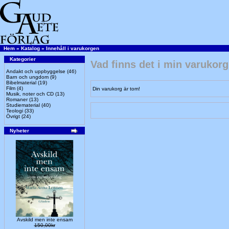
Hem
»
Katalog
»
Innehåll i varukorgen
Kategorier
Vad finns det i min varukor
Andakt och uppbyggelse
(46)
Barn och ungdom
(9)
Bibelmaterial
(19)
Film
(4)
Din varukorg är tom!
Musik, noter och CD
(13)
Romaner
(13)
Studiematerial
(40)
Teologi
(33)
Övrigt
(24)
Nyheter
Avskild men inte ensam
150,00kr