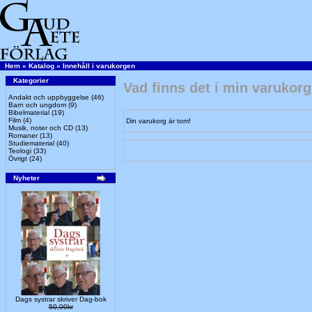
Hem
»
Katalog
»
Innehåll i varukorgen
Kategorier
Vad finns det i min varukor
Andakt och uppbyggelse
(46)
Barn och ungdom
(9)
Bibelmaterial
(19)
Film
(4)
Din varukorg är tom!
Musik, noter och CD
(13)
Romaner
(13)
Studiematerial
(40)
Teologi
(33)
Övrigt
(24)
Nyheter
Dags systrar skriver Dag-bok
50,00kr