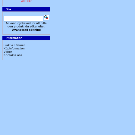
40,00kr
Sök
Använd nyckelord för att hitta
den produkt du söker efter.
Avancerad sökning
Information
Frakt & Returer
Köpinformation
Villkor
Kontakta oss