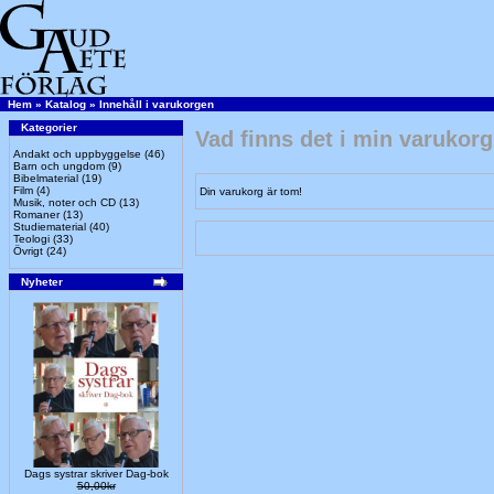
Hem
»
Katalog
»
Innehåll i varukorgen
Kategorier
Vad finns det i min varukor
Andakt och uppbyggelse
(46)
Barn och ungdom
(9)
Bibelmaterial
(19)
Film
(4)
Din varukorg är tom!
Musik, noter och CD
(13)
Romaner
(13)
Studiematerial
(40)
Teologi
(33)
Övrigt
(24)
Nyheter
Dags systrar skriver Dag-bok
50,00kr