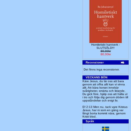
Homiletiskt hantverk -
SLUTSÅLD!!!
80,00kr
80,00kr
Recensioner
Det finns inga recensioner.
VECKANS BÖN
Käre Jesus, du lär oss att bara
genom att offra allt kan vi vinna
allt. Att bära korset innebär
svårigheter, smärta och lidande.
Du gick före, hjälp oss att hålla ut
i tro och följa dig genom döden till
uppståndelse och evigt liv.
Ef 2:13 Men nu, tack vare Kristus
Jesus, har ni som en gång var
långt borta kommit nära, genom
Kristi blod.
Språk