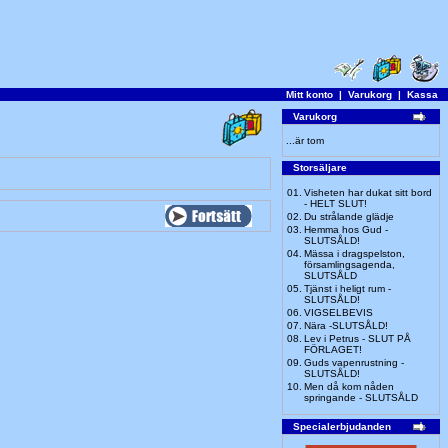
Mitt konto
|
Varukorg
|
Kassa
Varukorg
...är tom
Storsäljare
01.
Visheten har dukat sitt bord
- HELT SLUT!
02.
Du strålande glädje
03.
Hemma hos Gud -
SLUTSÅLD!
04.
Mässa i dragspelston,
församlingsagenda,
SLUTSÅLD
05.
Tjänst i heligt rum -
SLUTSÅLD!
06.
VIGSELBEVIS
07.
Nära -SLUTSÅLD!
08.
Lev i Petrus - SLUT PÅ
FÖRLAGET!
09.
Guds vapenrustning -
SLUTSÅLD!
10.
Men då kom nåden
springande - SLUTSÅLD
Specialerbjudanden