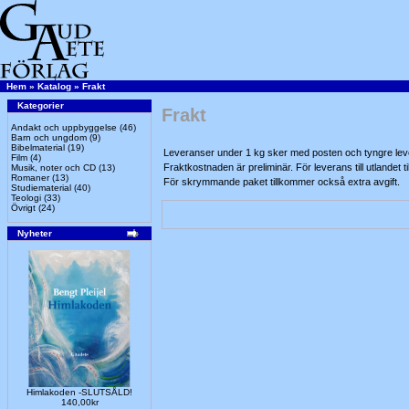
Hem
»
Katalog
»
Frakt
Kategorier
Frakt
Andakt och uppbyggelse
(46)
Barn och ungdom
(9)
Bibelmaterial
(19)
Leveranser under 1 kg sker med posten och tyngre lev
Film
(4)
Fraktkostnaden är preliminär. För leverans till utlandet 
Musik, noter och CD
(13)
Romaner
(13)
För skrymmande paket tillkommer också extra avgift.
Studiematerial
(40)
Teologi
(33)
Övrigt
(24)
Nyheter
Himlakoden -SLUTSÅLD!
140,00kr