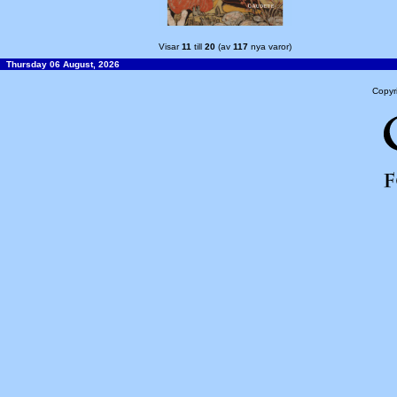
Visar
11
till
20
(av
117
nya varor)
Thursday 06 August, 2026
Copyr