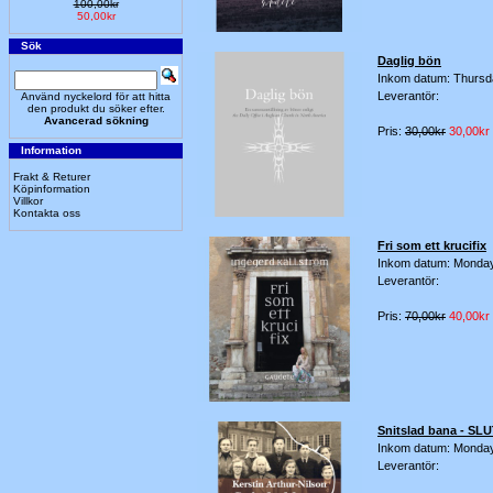
100,00kr
50,00kr
Sök
Daglig bön
Inkom datum: Thursd
Leverantör:
Använd nyckelord för att hitta
den produkt du söker efter.
Avancerad sökning
Pris:
30,00kr
30,00kr
Information
Frakt & Returer
Köpinformation
Villkor
Kontakta oss
Fri som ett krucifix
Inkom datum: Monda
Leverantör:
Pris:
70,00kr
40,00kr
Snitslad bana - SL
Inkom datum: Monda
Leverantör: