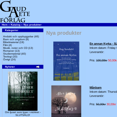
Hem
»
Katalog
»
Nya produkter
Kategorier
Nya produkter
Andakt och uppbyggelse
(46)
Barn och ungdom
(9)
Bibelmaterial
(19)
En annan Kyrka - 
Film
(4)
Inkom datum: Friday 0
Musik, noter och CD
(13)
Romaner
(13)
Leverantör:
Studiematerial
(40)
Teologi
(33)
Övrigt
(24)
Pris:
100,00kr
50,00k
Nyheter
Månbarn
Inkom datum: Thursd
Leverantör:
Pris:
50,00kr
30,00kr
Om ljuset som lyser i mörkret -
SLUTSÅLD!