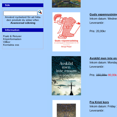
Sök
Guds vapenrustnin
Använd nyckelord för att hitta
Inkom datum: Wedne
den produkt du söker efter.
Leverantör:
Avancerad sökning
Information
Pris: 20,00kr
Frakt & Returer
Köpinformation
Villkor
Kontakta oss
Avskild men inte e
Inkom datum: Monda
Leverantör:
Pris:
150,00kr
80,00k
Fra Kristi kors
Inkom datum: Friday 
Leverantör: