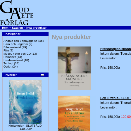
Hem
»
Katalog
»
Nya produkter
Kategorier
Nya produkter
Andakt och uppbyggelse
(46)
Barn och ungdom
(9)
Bibelmaterial
(19)
Frälsningens skönh
Film
(4)
Inkom datum: Tuesda
Musik, noter och CD
(13)
Romaner
(13)
Leverantör:
Studiematerial
(40)
Teologi
(33)
Övrigt
(24)
Pris: 150,00kr
Nyheter
Lev i Petrus - SL
Inkom datum: Thursd
Leverantör:
Pris:
150,00kr
120,00
Himlakoden -SLUTSÅLD!
140,00kr