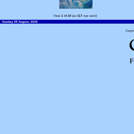
Visar
1
till
10
(av
117
nya varor)
Sunday 09 August, 2026
Copyr