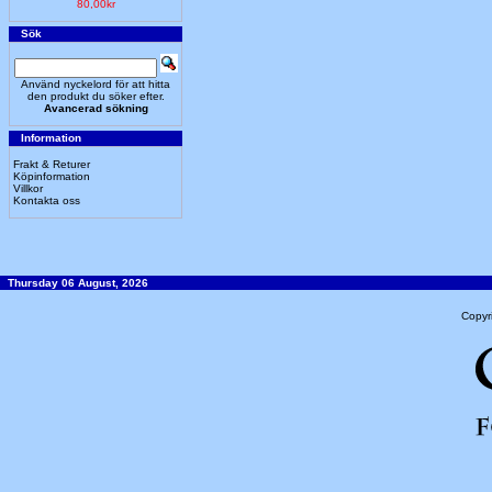
80,00kr
Sök
Använd nyckelord för att hitta
den produkt du söker efter.
Avancerad sökning
Information
Frakt & Returer
Köpinformation
Villkor
Kontakta oss
Thursday 06 August, 2026
Copyr