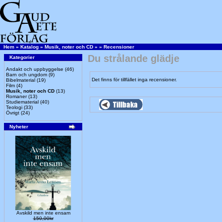
Hem
»
Katalog
»
Musik, noter och CD
»
»
Recensioner
Du strålande glädje
Kategorier
Andakt och uppbyggelse
(46)
Barn och ungdom
(9)
Det finns för tillfället inga recensioner.
Bibelmaterial
(19)
Film
(4)
Musik, noter och CD
(13)
Romaner
(13)
Studiematerial
(40)
Teologi
(33)
Övrigt
(24)
Nyheter
Avskild men inte ensam
150,00kr