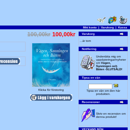
Mitt konto
|
Varukorg
|
Kassa
100,00kr
100,00kr
Varukorg
...är tom
Notifiering
Underrätta mig om
uppdateringar/nyheter
om
Vägen,
Sanningen och
Båten -SLUTSÅLD!
Tipsa en vän
Klicka för förstoring
Tipsa en vän om den här
produkten.
Recensioner
Skriv en recension om
denna produkt!
VECKANS BÖN