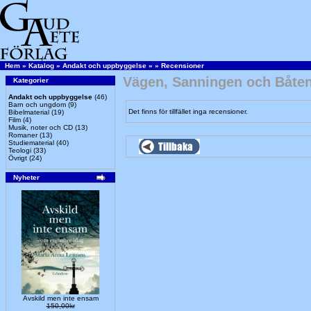
Hem
»
Katalog
»
Andakt och uppbyggelse
»
»
Recensioner
Vägen, Sanningen och Båte
Kategorier
Andakt och uppbyggelse
(46)
Barn och ungdom
(9)
Det finns för tillfället inga recensioner.
Bibelmaterial
(19)
Film
(4)
Musik, noter och CD
(13)
Romaner
(13)
Studiematerial
(40)
Teologi
(33)
Övrigt
(24)
Nyheter
Avskild men inte ensam
150,00kr