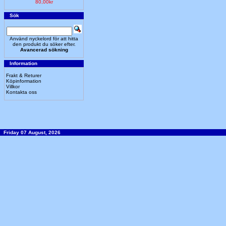
80,00kr
Sök
Använd nyckelord för att hitta
den produkt du söker efter.
Avancerad sökning
Information
Frakt & Returer
Köpinformation
Villkor
Kontakta oss
Friday 07 August, 2026