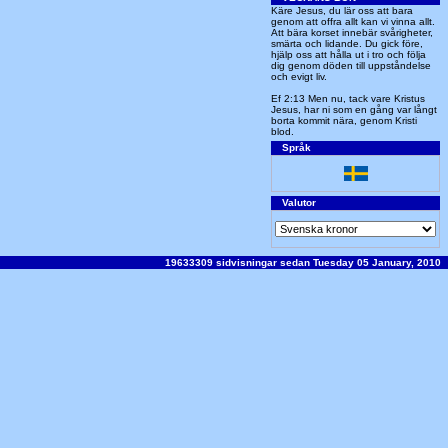
Käre Jesus, du lär oss att bara
genom att offra allt kan vi vinna allt.
Att bära korset innebär svårigheter,
smärta och lidande. Du gick före,
hjälp oss att hålla ut i tro och följa
dig genom döden till uppståndelse
och evigt liv.
Ef 2:13 Men nu, tack vare Kristus
Jesus, har ni som en gång var långt
borta kommit nära, genom Kristi
blod.
Språk
Valutor
19633309 sidvisningar sedan Tuesday 05 January, 2010