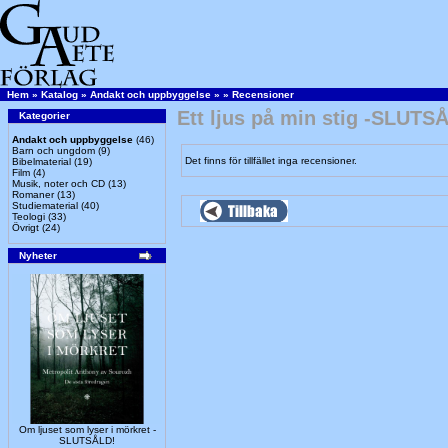
Hem
»
Katalog
»
Andakt och uppbyggelse
»
»
Recensioner
Ett ljus på min stig -SLUTS
Kategorier
Andakt och uppbyggelse
(46)
Barn och ungdom
(9)
Det finns för tillfället inga recensioner.
Bibelmaterial
(19)
Film
(4)
Musik, noter och CD
(13)
Romaner
(13)
Studiematerial
(40)
Teologi
(33)
Övrigt
(24)
Nyheter
Om ljuset som lyser i mörkret -
SLUTSÅLD!