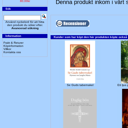
Denna produkt inkom i vårt
80,00kr
Sök
Använd nyckelord för att hitta
den produkt du söker efter.
Avancerad sökning
Information
Kunder som har köpt den här produkten köpte också
Frakt & Returer
Köpinformation
Villkor
Kontakta oss
Se Guds tabernakel
Ett lju