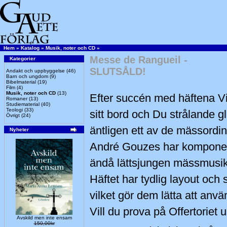
Hem
»
Katalog
»
Musik, noter och CD
»
Messe de Rangueil -
Kategorier
SLUTSÅLD!
Andakt och uppbyggelse
(46)
Barn och ungdom
(9)
Bibelmaterial
(19)
Film
(4)
Musik, noter och CD
(13)
Efter succén med häftena V
Romaner
(13)
Studiematerial
(40)
Teologi
(33)
sitt bord och Du strålande 
Övrigt
(24)
äntligen ett av de mässordi
Nyheter
André Gouzes har komponer
ändå lättsjungen mässmusik
Häftet har tydlig layout och 
vilket gör dem lätta att anvä
Vill du prova på Offertoriet
Avskild men inte ensam
150,00kr