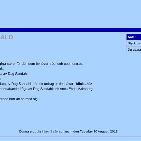
SÅLD
Antal
Styckpris
Du spara
liga saker för den som behöver tröst och uppmuntran.
ok,
ana av Dag Sandahl
ar
ken av Dag Sandahl. Läs ett utdrag ur det häftet -
klicka här
.
en rannsakande fråga av Dag Sandahl och Anna Ehde Malmberg
erade kort att ha med sig.
Denna produkt inkom i vårt sortiment den Tuesday 30 August, 2011.