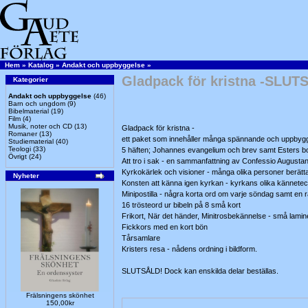
Hem
»
Katalog
»
Andakt och uppbyggelse
»
Gladpack för kristna -SLUT
Kategorier
Andakt och uppbyggelse
(46)
Barn och ungdom
(9)
Bibelmaterial
(19)
Film
(4)
Musik, noter och CD
(13)
Gladpack för kristna -
Romaner
(13)
ett paket som innehåller många spännande och uppbygg
Studiematerial
(40)
Teologi
(33)
5 häften; Johannes evangelium och brev samt Esters b
Övrigt
(24)
Att tro i sak - en sammanfattning av Confessio August
Kyrkokärlek och visioner - många olika personer berätt
Nyheter
Konsten att känna igen kyrkan - kyrkans olika kännetec
Minipostilla - några korta ord om varje söndag samt 
16 trösteord ur bibeln på 8 små kort
Frikort, När det händer, Minitrosbekännelse - små lamin
Fickkors med en kort bön
Tårsamlare
Kristers resa - nådens ordning i bildform.
SLUTSÅLD! Dock kan enskilda delar beställas.
Frälsningens skönhet
150,00kr