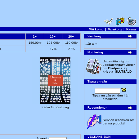
Mitt konto
|
Varukorg
|
Kassa
Varukorg
1+
10+
26+
150,00kr
125,00kr
110,00kr
...är tom
r
-
17%
27%
Notifiering
Underrätta mig om
uppdateringar/nyheter
om
Gladpack för
kristna -SLUTSÅLD
Tipsa en vän
Tipsa en vän om den här
produkten.
Klicka för förstoring
Recensioner
Skriv en recension om
denna produkt!
VECKANS BÖN