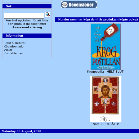
Sök
Kunder som har köpt den här produkten köpte också
Använd nyckelord för att hitta
den produkt du söker efter.
Avancerad sökning
Information
Frakt & Returer
Köpinformation
Villkor
Kontakta oss
Krogpostilla - HELT SLUT!
Nära -SLUTSÅLD!
Saturday 08 August, 2026