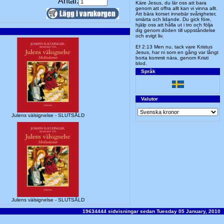
Antal:
Käre Jesus, du lär oss att bara
genom att offra allt kan vi vinna allt.
Att bära korset innebär svårigheter,
smärta och lidande. Du gick före,
hjälp oss att hålla ut i tro och följa
dig genom döden till uppståndelse
och evigt liv.
Ef 2:13 Men nu, tack vare Kristus
Jesus, har ni som en gång var långt
borta kommit nära, genom Kristi
blod.
Språk
Valutor
Julens välsignelse - SLUTSÅLD
Julens välsignelse - SLUTSÅLD
19634444 sidvisningar sedan Tuesday 05 January, 2010