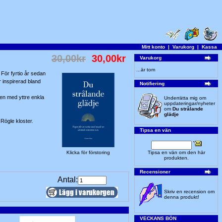
Mitt konto
|
Varukorg
|
Kassa
30,00kr
30,00kr
Varukorg
...är tom
För fyrtio år sedan
r inspirerad bland
Notifiering
den med yttre enkla
Underrätta mig om
uppdateringar/nyheter
om
Du strålande
glädje
 Rögle kloster.
Tipsa en vän
Klicka för förstoring
Tipsa en vän om den här
produkten.
Recensioner
Antal:
Skriv en recension om
denna produkt!
VECKANS BÖN