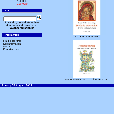
150,00kr
120,00kr
Sök
Använd nyckelord för att hitta
den produkt du söker efter.
Avancerad sökning
Information
Se Guds tabernakel
Frakt & Returer
Köpinformation
Villkor
Kontakta oss
Psaltarpsalmer - SLUT PÅ FÖRLAGET!
Sunday 09 August, 2026