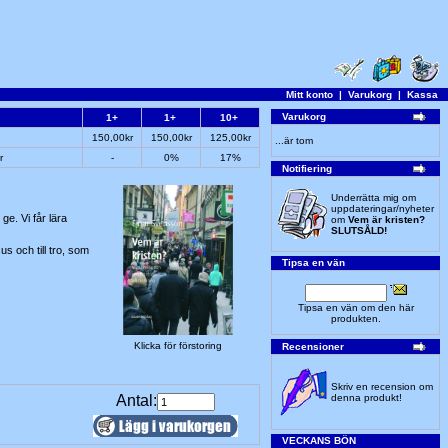
Mitt konto
|
Varukorg
|
Kassa
Varukorg
1+
1+
10+
150,00kr
150,00kr
125,00kr
...är tom
r
-
0%
17%
Notifiering
Underrätta mig om
uppdateringar/nyheter
e. Vi får lära
om
Vem är kristen?
SLUTSÅLD!
s och till tro, som
Tipsa en vän
Tipsa en vän om den här
produkten.
Klicka för förstoring
Recensioner
Skriv en recension om
Antal:
denna produkt!
VECKANS BÖN