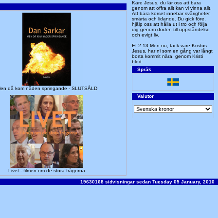
Käre Jesus, du lär oss att bara
genom att offra allt kan vi vinna allt.
Att bära korset innebär svårigheter,
smärta och lidande. Du gick före,
hjälp oss att hålla ut i tro och följa
dig genom döden till uppståndelse
och evigt liv.
Ef 2:13 Men nu, tack vare Kristus
Jesus, har ni som en gång var långt
borta kommit nära, genom Kristi
blod.
Språk
en då kom nåden springande - SLUTSÅLD
Valutor
Livet - filmen om de stora frågorna
19630168 sidvisningar sedan Tuesday 05 January, 2010