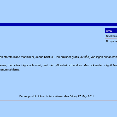
Antal
Styckpris
Du spara
 störste bland människor, Jesus Kristus. Han erbjuder gratis, av nåd, vad ingen annan kan g
Jesus, med våra frågor och tvivel, med vår nyfikenhet och undran. Men också den väg till Jesu
 genom seklerna.
Denna produkt inkom i vårt sortiment den Friday 27 May, 2011.