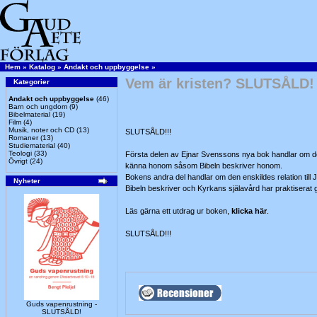
Hem
»
Katalog
»
Andakt och uppbyggelse
»
Vem är kristen? SLUTSÅLD!
Kategorier
Andakt och uppbyggelse
(46)
Barn och ungdom
(9)
Bibelmaterial
(19)
Film
(4)
Musik, noter och CD
(13)
SLUTSÅLD!!!
Romaner
(13)
Studiematerial
(40)
Teologi
(33)
Första delen av Ejnar Svenssons nya bok handlar om den
Övrigt
(24)
känna honom såsom Bibeln beskriver honom.
Bokens andra del handlar om den enskildes relation till 
Nyheter
Bibeln beskriver och Kyrkans själavård har praktiserat
Läs gärna ett utdrag ur boken,
klicka här
.
SLUTSÅLD!!!
Guds vapenrustning -
SLUTSÅLD!