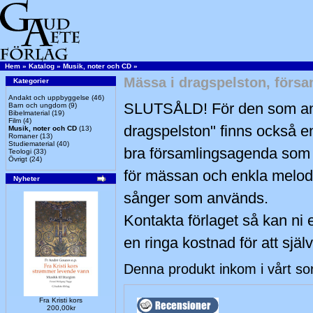
Hem
»
Katalog
»
Musik, noter och CD
»
Mässa i dragspelston, för
Kategorier
Andakt och uppbyggelse
(46)
SLUTSÅLD! För den som an
Barn och ungdom
(9)
Bibelmaterial
(19)
Film
(4)
dragspelston" finns också en
Musik, noter och CD
(13)
Romaner
(13)
Studiematerial
(40)
bra församlingsagenda som i
Teologi
(33)
Övrigt
(24)
för mässan och enkla melodisl
Nyheter
sånger som används.
Kontakta förlaget så kan ni e
en ringa kostnad för att sj
Denna produkt inkom i vårt so
Fra Kristi kors
200,00kr