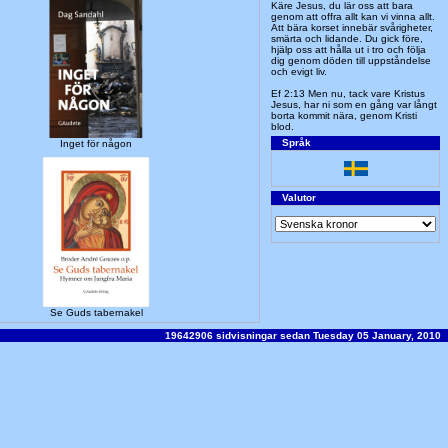
Käre Jesus, du lär oss att bara
genom att offra allt kan vi vinna allt.
Att bära korset innebär svårigheter,
smärta och lidande. Du gick före,
hjälp oss att hålla ut i tro och följa
dig genom döden till uppståndelse
och evigt liv.
Ef 2:13 Men nu, tack vare Kristus
Jesus, har ni som en gång var långt
borta kommit nära, genom Kristi
blod.
Språk
Inget för någon
Valutor
Se Guds tabernakel
19642906 sidvisningar sedan Tuesday 05 January, 2010