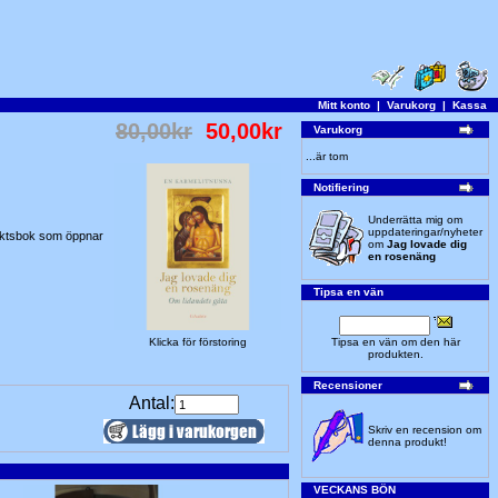
Mitt konto
|
Varukorg
|
Kassa
80,00kr
50,00kr
Varukorg
...är tom
Notifiering
Underrätta mig om
uppdateringar/nyheter
ndaktsbok som öppnar
om
Jag lovade dig
en rosenäng
Tipsa en vän
Klicka för förstoring
Tipsa en vän om den här
produkten.
Recensioner
Antal:
Skriv en recension om
denna produkt!
VECKANS BÖN