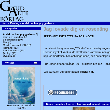
Hem
»
Katalog
»
Andakt och uppbyggelse
»
Jag lovade dig en rosenäng
Kategorier
Andakt och uppbyggelse
(46)
FINNS ÄNTLIGEN ÅTER PÅ FÖRLAGET!
Barn och ungdom
(9)
Bibelmaterial
(19)
Film
(4)
Musik, noter och CD
(13)
Romaner
(13)
Har lidandet någon mening? "Varför" är en vanlig fråga 
Studiematerial
(40)
I denna mycket vackra lilla skrift vill en karmelitnunna 
Teologi
(33)
Övrigt
(24)
upp för meditation, bön och begrundan, och en teologisk 
Nyheter
Pris under oktober månad: 60:-, ordinarie pris 80:- Rabat
Läs gärna ett utdrag ur boken.
Klicka här
.
Kunder som har köpt den här produkten köpte också
Himlakoden -SLUTSÅLD!
140,00kr