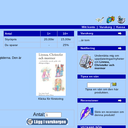
Mitt konto
|
Varukorg
|
Kassa
Varukorg
Antal
1+
10+
Styckpris
20,00kr
15,00kr
...är tom
Du sparar
-
25%
Notifiering
Underrätta mig om
ögtiderna. Den är
uppdateringar/nyheter
om
Linnea,
Christofer och
mormor
Tipsa en vän
Tipsa en vän om den här
produkten.
Klicka för förstoring
Recensioner
Skriv en recension om
Antal:
denna produkt!
VECKANS BÖN