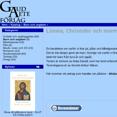
Hem
»
Katalog
»
Barn och ungdom
»
Linnea, Christofer och mor
Kategorier
Andakt och uppbyggelse
(46)
Barn och ungdom
(9)
Bibelmaterial
(19)
Film
(4)
Musik, noter och CD
(13)
En berättelse om varför vi firar jul, påsk och Allhelgonah
Romaner
(13)
Det är inte längre givet att man i Sverige vet varför vi fi
Studiematerial
(40)
Teologi
(33)
tänkt för barn från fyra år och uppåt.
Övrigt
(24)
Texten är skriven av Anita Danell, som har bred erfaren
Teckningarna är av Kerstin Arthur-Nilson.
Nyheter
Här kommer ett utdrag som handlar om påsken -
klicka
Resa till stillhetens land - SLUT
PÅ FÖRLAGET!