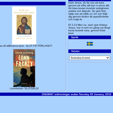
Käre Jesus, du lär oss att bara
genom att offra allt kan vi vinna allt.
Att bära korset innebär svårigheter,
smärta och lidande. Du gick före,
hjälp oss att hålla ut i tro och följa
dig genom döden till uppståndelse
och evigt liv.
Ef 2:13 Men nu, tack vare Kristus
Jesus, har ni som en gång var långt
borta kommit nära, genom Kristi
blod.
Språk
a till stillhetens land - SLUT PÅ FÖRLAGET!
Valutor
Lönnfacket- SLUTSÅLD!
19628067 sidvisningar sedan Tuesday 05 January, 2010