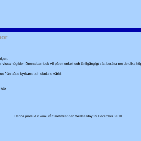
mor
elgen.
rar vissa högtider. Denna barnbok vill på ett enkelt och lättillgängligt sätt berätta om de olika h
het från både kyrkans och skolans värld.
 här
.
Denna produkt inkom i vårt sortiment den Wednesday 29 December, 2010.