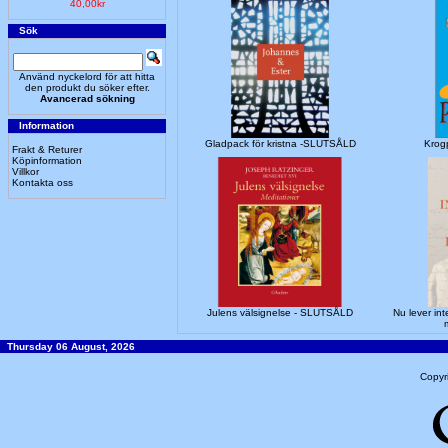
40,00kr
Sök
Använd nyckelord för att hitta
den produkt du söker efter.
Avancerad sökning
Information
Gladpack för kristna -SLUTSÅLD
Krogp
Frakt & Returer
Köpinformation
Villkor
Kontakta oss
Julens välsignelse - SLUTSÅLD
Nu lever int
Thursday 06 August, 2026
Copyr