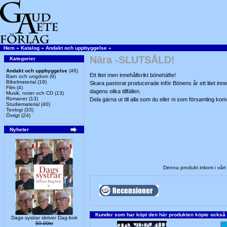
Hem
»
Katalog
»
Andakt och uppbyggelse
»
Nära -SLUTSÅLD!
Kategorier
Andakt och uppbyggelse
(46)
Ett litet men innehållsrikt bönehäfte!
Barn och ungdom
(9)
Bibelmaterial
(19)
Skara pastorat producerade inför Bönens år ett litet inn
Film
(4)
dagens olika tillfällen.
Musik, noter och CD
(13)
Romaner
(13)
Dela gärna ut till alla som du eller ni som församling ko
Studiematerial
(40)
Teologi
(33)
Övrigt
(24)
Nyheter
Denna produkt inkom i vårt
Kunder som har köpt den här produkten köpte också
Dags systrar skriver Dag-bok
50,00kr