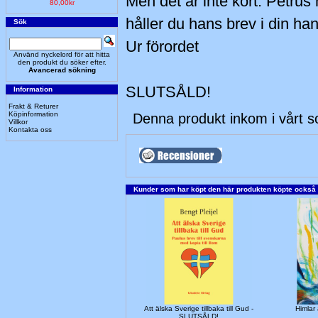
Men det är inte kört. Petrus h
80,00kr
håller du hans brev i din han
Sök
Ur förordet
Använd nyckelord för att hitta
den produkt du söker efter.
Avancerad sökning
SLUTSÅLD!
Information
Frakt & Returer
Köpinformation
Denna produkt inkom i vårt s
Villkor
Kontakta oss
Kunder som har köpt den här produkten köpte också
Att älska Sverige tillbaka till Gud -
Himla
SLUTSÅLD!