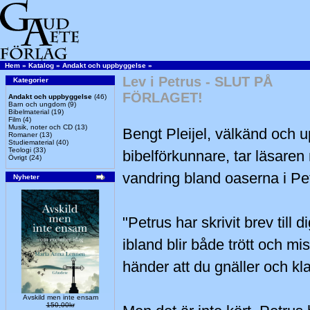
Hem
»
Katalog
»
Andakt och uppbyggelse
»
Lev i Petrus - SLUT PÅ
Kategorier
FÖRLAGET!
Andakt och uppbyggelse
(46)
Barn och ungdom
(9)
Bibelmaterial
(19)
Film
(4)
Musik, noter och CD
(13)
Bengt Pleijel, välkänd och 
Romaner
(13)
Studiematerial
(40)
Teologi
(33)
bibelförkunnare, tar läsare
Övrigt
(24)
vandring bland oaserna i Pet
Nyheter
"Petrus har skrivit brev till d
ibland blir både trött och mi
händer att du gnäller och kla
Avskild men inte ensam
150,00kr