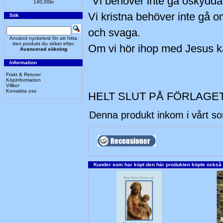
"Vi behöver inte gå oskydda
140,00kr
Vi kristna behöver inte gå 
Sök
och svaga.
Använd nyckelord för att hitta
den produkt du söker efter.
Om vi hör ihop med Jesus kä
Avancerad sökning
Information
Frakt & Returer
Köpinformation
Villkor
Kontakta oss
HELT SLUT PÅ FÖRLAGET
Denna produkt inkom i vårt s
Kunder som har köpt den här produkten köpte också