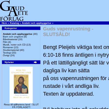
Hem
»
Katalog
»
Andakt och uppbyggelse
»
Guds vapenrustning -
Kategorier
SLUTSÅLD!
Andakt och uppbyggelse
(46)
Barn och ungdom
(9)
Bibelmaterial
(19)
Film
(4)
Musik, noter och CD
(13)
Bengt Pleijels viktiga text 
Romaner
(13)
Studiematerial
(40)
Teologi
(33)
6:10-18 finns äntligen i nytr
Övrigt
(24)
På ett lättillgängligt sätt lär 
Nyheter
dagliga liv kan sätta
på oss vapenrustningen för a
rustade i vårt andliga liv.
Texten är uppdaterad.
Resa till stillhetens land - SLUT
PÅ FÖRLAGET!