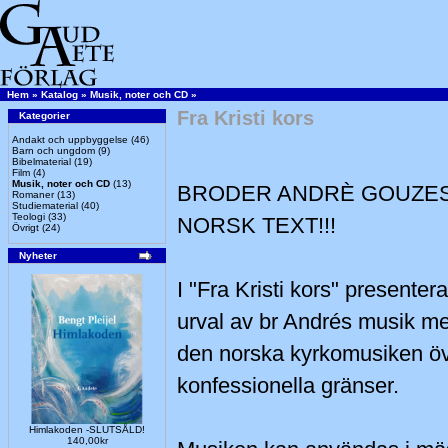
Hem
»
Katalog
»
Musik, noter och CD
»
Fra Kristi kors
Kategorier
Andakt och uppbyggelse
(46)
Barn och ungdom
(9)
Bibelmaterial
(19)
Film
(4)
Musik, noter och CD
(13)
BRODER ANDRÈ GOUZES
Romaner
(13)
Studiematerial
(40)
Teologi
(33)
NORSK TEXT!!!
Övrigt
(24)
Nyheter
I "Fra Kristi kors" presenter
urval av br Andrés musik me
den norska kyrkomusiken öv
konfessionella gränser.
Himlakoden -SLUTSÅLD!
140,00kr