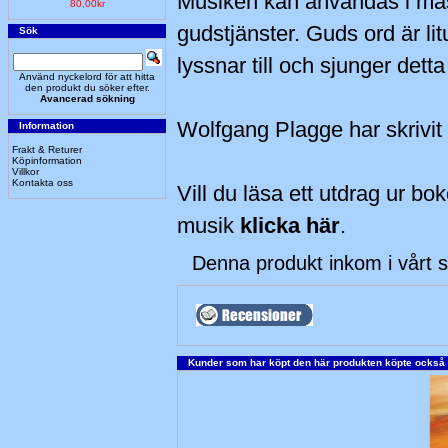
Musiken kan användas i mäs
80,00kr
gudstjänster. Guds ord är lit
Sök
lyssnar till och sjunger dett
Använd nyckelord för att hitta
den produkt du söker efter.
Avancerad sökning
Wolfgang Plagge har skrivit 
Information
Frakt & Returer
Köpinformation
Villkor
Kontakta oss
Vill du läsa ett utdrag ur bo
musik
klicka här
.
Denna produkt inkom i vårt s
Kunder som har köpt den här produkten köpte också