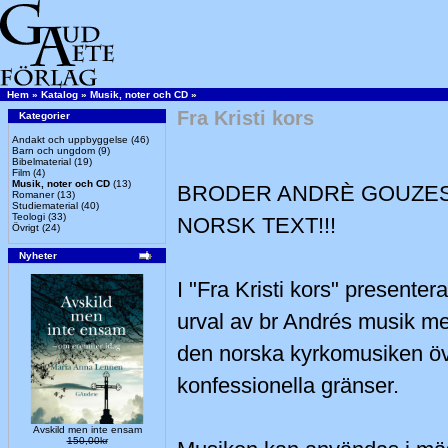
Hem
»
Katalog
»
Musik, noter och CD
»
Fra Kristi kors
Kategorier
Andakt och uppbyggelse
(46)
Barn och ungdom
(9)
Bibelmaterial
(19)
Film
(4)
Musik, noter och CD
(13)
BRODER ANDRÈ GOUZES
Romaner
(13)
Studiematerial
(40)
Teologi
(33)
NORSK TEXT!!!
Övrigt
(24)
Nyheter
I "Fra Kristi kors" presenter
urval av br Andrés musik me
den norska kyrkomusiken öv
konfessionella gränser.
Avskild men inte ensam
150,00kr