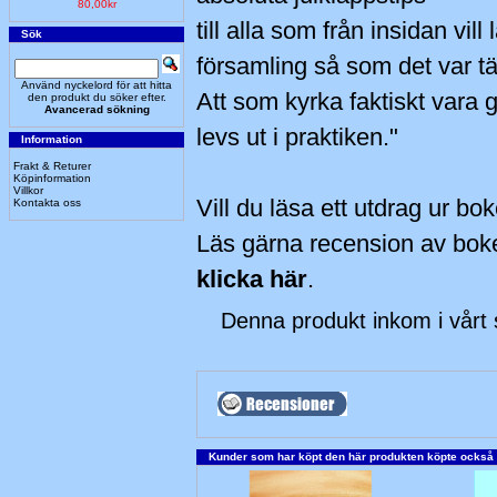
80,00kr
till alla som från insidan vil
Sök
församling så som det var tä
Använd nyckelord för att hitta
Att som kyrka faktiskt vara 
den produkt du söker efter.
Avancerad sökning
levs ut i praktiken."
Information
Frakt & Returer
Köpinformation
Villkor
Vill du läsa ett utdrag ur bo
Kontakta oss
Läs gärna recension av bok
klicka här
.
Denna produkt inkom i vårt
Kunder som har köpt den här produkten köpte också