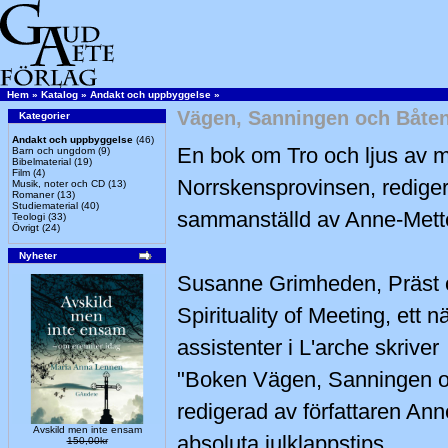
Hem
»
Katalog
»
Andakt och uppbyggelse
»
Vägen, Sanningen och Båte
Kategorier
Andakt och uppbyggelse
(46)
En bok om Tro och ljus av m
Barn och ungdom
(9)
Bibelmaterial
(19)
Film
(4)
Norrskensprovinsen, redige
Musik, noter och CD
(13)
Romaner
(13)
Studiematerial
(40)
sammanställd av Anne-Mette
Teologi
(33)
Övrigt
(24)
Nyheter
Susanne Grimheden, Präst o
Spirituality of Meeting, ett nä
assistenter i L'arche skriver
"Boken Vägen, Sanningen o
redigerad av författaren Ann
Avskild men inte ensam
absoluta julklappstips
150,00kr