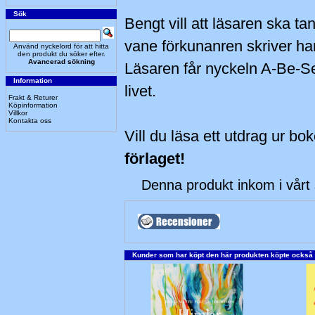
Sök
Bengt vill att läsaren ska 
vane förkunanren skriver han
Använd nyckelord för att hitta
den produkt du söker efter.
Avancerad sökning
Läsaren får nyckeln A-Be-S
Information
livet.
Frakt & Returer
Köpinformation
Villkor
Kontakta oss
Vill du läsa ett utdrag ur bo
förlaget!
Denna produkt inkom i vårt 
Kunder som har köpt den här produkten köpte också