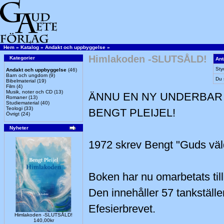
Hem
»
Katalog
»
Andakt och uppbyggelse
»
Himlakoden -SLUTSÅLD!
Kategorier
Ant
Sty
Andakt och uppbyggelse
(46)
Barn och ungdom
(9)
Du 
Bibelmaterial
(19)
Film
(4)
Musik, noter och CD
(13)
ÄNNU EN NY UNDERBAR
Romaner
(13)
Studiematerial
(40)
Teologi
(33)
BENGT PLEIJEL!
Övrigt
(24)
Nyheter
1972 skrev Bengt "Guds väld
Boken har nu omarbetats til
Den innehåller 57 tankställ
Efesierbrevet.
Himlakoden -SLUTSÅLD!
140,00kr