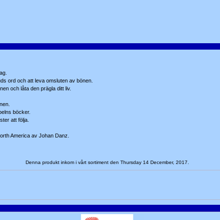
dag.
uds ord och att leva omsluten av bönen.
nen och låta den prägla ditt liv.
onen.
belns böcker.
ter att följa.
 North America av Johan Danz.
Denna produkt inkom i vårt sortiment den Thursday 14 December, 2017.