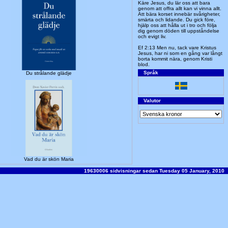
Käre Jesus, du lär oss att bara
genom att offra allt kan vi vinna allt.
Att bära korset innebär svårigheter,
smärta och lidande. Du gick före,
hjälp oss att hålla ut i tro och följa
dig genom döden till uppståndelse
och evigt liv.
Ef 2:13 Men nu, tack vare Kristus
Jesus, har ni som en gång var långt
borta kommit nära, genom Kristi
blod.
Språk
Du strålande glädje
Valutor
Vad du är skön Maria
19630006 sidvisningar sedan Tuesday 05 January, 2010