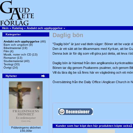
Hem
»
Katalog
»
Andakt och uppbyggelse
»
Daglig bön
Kategorier
Andakt och uppbyggelse
(46)
"Daglig bön" är just vad titeln säger: Böner att be varje 
Barn och ungdom
(9)
Bibelmaterial
(19)
Den är ett sätt att be tillsammans med Kyrkan, att be G
Film
(4)
Denna bok är för dig som vill göra just detta, att leva i bö
Musik, noter och CD
(13)
Romaner
(13)
Studiematerial
(40)
Daglig bön är hämtad från den anglikanska kyrkotraditi
Teologi
(33)
Övrigt
(24)
Bönen tar dig genom Psaltarens psalmer, och genom Bi
Vill du lära dig be så finns här en vägledning och ett möns
Nyheter
Översättning från the Daily Office i Anglican Church in
Kunder som har köpt den här produkten köpte också
Frälsningens skönhet
150,00kr