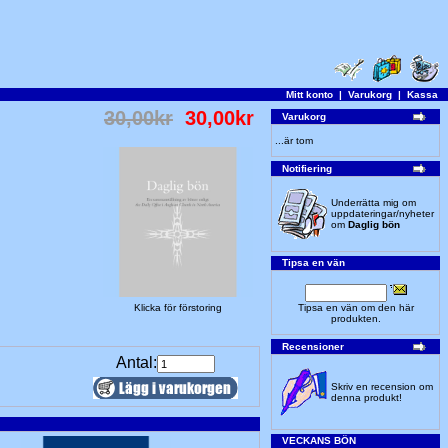
Mitt konto
|
Varukorg
|
Kassa
30,00kr
30,00kr
Varukorg
...är tom
Notifiering
Underrätta mig om
uppdateringar/nyheter
om
Daglig bön
Tipsa en vän
Klicka för förstoring
Tipsa en vän om den här
produkten.
Recensioner
Antal:
Skriv en recension om
denna produkt!
VECKANS BÖN