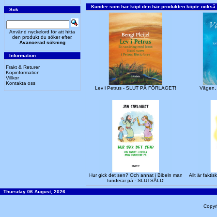
Kunder som har köpt den här produkten köpte också
Sök
Använd nyckelord för att hitta
den produkt du söker efter.
Avancerad sökning
Information
Frakt & Returer
Köpinformation
Villkor
Kontakta oss
Lev i Petrus - SLUT PÅ FÖRLAGET!
Vägen, 
Hur gick det sen? Och annat i Bibeln man
Allt är fakt
funderar på - SLUTSÅLD!
Thursday 06 August, 2026
Copyr