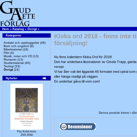
Hem
»
Katalog
»
Övrigt
»
Kloka ord 2018 - finns inte ti
Kategorier
försäljning!
Andakt och uppbyggelse
(46)
Barn och ungdom
(9)
Bibelmaterial
(19)
Film
(4)
Musik, noter och CD
(13)
Nu finns kalendern Kloka Ord för 2018!
Romaner
(13)
Den har underbara illustrationer av Gisela Trapp, gaml
Studiematerial
(40)
Teologi
(33)
recept.
Övrigt
(24)
Vi har åter valt det liggande A5 formatet med spiral som g
eller hänga stadigt på väggen.
Nyheter
En underbar gåva till vem som!
Denna produkt inkom i vår
Fra Kristi kors
200,00kr