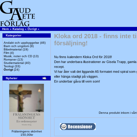
Hem
»
Katalog
»
Övrigt
»
Kloka ord 2018 - finns inte ti
Kategorier
försäljning!
Andakt och uppbyggelse
(46)
Barn och ungdom
(9)
Bibelmaterial
(19)
Film
(4)
Musik, noter och CD
(13)
Nu finns kalendern Kloka Ord för 2018!
Romaner
(13)
Den har underbara illustrationer av Gisela Trapp, gaml
Studiematerial
(40)
Teologi
(33)
recept.
Övrigt
(24)
Vi har åter valt det liggande A5 formatet med spiral som g
eller hänga stadigt på väggen.
Nyheter
En underbar gåva till vem som!
Denna produkt inkom i vår
Frälsningens skönhet
150,00kr