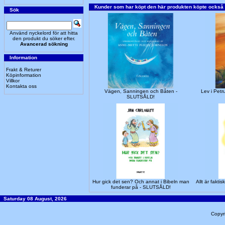
Kunder som har köpt den här produkten köpte också
Sök
Använd nyckelord för att hitta
den produkt du söker efter.
Avancerad sökning
Information
Frakt & Returer
Köpinformation
Villkor
Kontakta oss
Vägen, Sanningen och Båten -
Lev i Pet
SLUTSÅLD!
Hur gick det sen? Och annat i Bibeln man
Allt är fakt
funderar på - SLUTSÅLD!
Saturday 08 August, 2026
Copyr