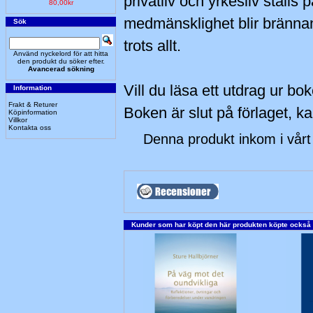
privatliv och yrkesliv ställs 
80,00kr
medmänsklighet blir bränna
Sök
trots allt.
Använd nyckelord för att hitta
den produkt du söker efter.
Avancerad sökning
Vill du läsa ett utdrag ur bo
Information
Frakt & Returer
Boken är slut på förlaget, ka
Köpinformation
Villkor
Kontakta oss
Denna produkt inkom i vårt
Kunder som har köpt den här produkten köpte också