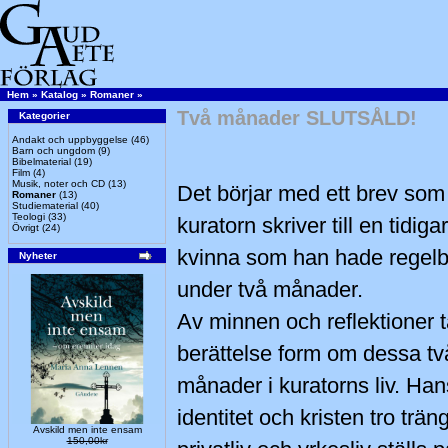
Hem
»
Katalog
»
Romaner
»
Två månader SLUTSÅLD!
Kategorier
Andakt och uppbyggelse
(46)
Barn och ungdom
(9)
Bibelmaterial
(19)
Film
(4)
Musik, noter och CD
(13)
Det börjar med ett brev som
Romaner
(13)
Studiematerial
(40)
Teologi
(33)
kuratorn skriver till en tidig
Övrigt
(24)
kvinna som han hade regel
Nyheter
under två månader.
Av minnen och reflektioner 
berättelse form om dessa t
månader i kuratorns liv. Ha
identitet och kristen tro trä
Avskild men inte ensam
150,00kr