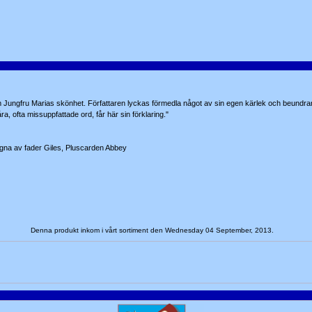
 Jungfru Marias skönhet. Författaren lyckas förmedla något av sin egen kärlek och beundra
a, ofta missuppfattade ord, får här sin förklaring."
tagna av fader Giles, Pluscarden Abbey
Denna produkt inkom i vårt sortiment den Wednesday 04 September, 2013.