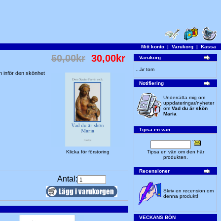
Mitt konto
|
Varukorg
|
Kassa
50,00kr
30,00kr
Varukorg
...är tom
n inför den skönhet
Notifiering
Underrätta mig om
uppdateringar/nyheter
om
Vad du är skön
Maria
Tipsa en vän
Klicka för förstoring
Tipsa en vän om den här
produkten.
Recensioner
Antal:
Skriv en recension om
denna produkt!
VECKANS BÖN