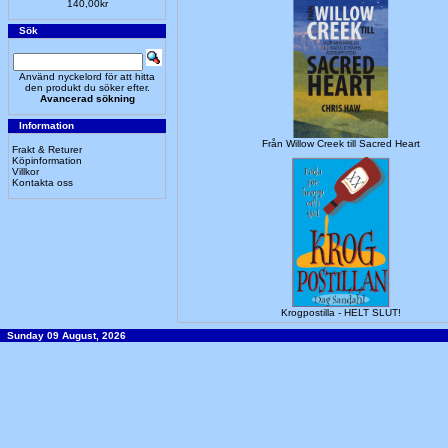
140,00kr
Sök
Använd nyckelord för att hitta
den produkt du söker efter.
Avancerad sökning
Information
Från Willow Creek till Sacred Heart
Frakt & Returer
Köpinformation
Villkor
Kontakta oss
Krogpostilla - HELT SLUT!
Sunday 09 August, 2026