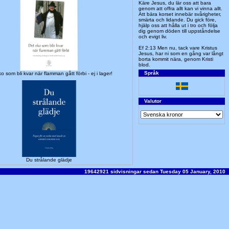
Käre Jesus, du lär oss att bara
genom att offra allt kan vi vinna allt.
Att bära korset innebär svårigheter,
smärta och lidande. Du gick före,
hjälp oss att hålla ut i tro och följa
dig genom döden till uppståndelse
och evigt liv.
Ef 2:13 Men nu, tack vare Kristus
Jesus, har ni som en gång var långt
borta kommit nära, genom Kristi
blod.
Språk
o som bli kvar när flamman gått förbi - ej i lager!
Valutor
Du strålande glädje
19642921 sidvisningar sedan Tuesday 05 January, 2010