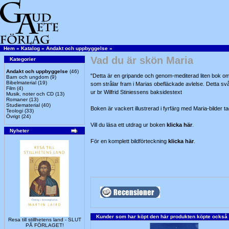
Hem
»
Katalog
»
Andakt och uppbyggelse
»
Vad du är skön Maria
Kategorier
Andakt och uppbyggelse
(46)
"Detta är en gripande och genom-mediterad liten bok om
Barn och ungdom
(9)
Bibelmaterial
(19)
som strålar fram i Marias obefläckade avlelse. Detta svår
Film
(4)
ur br Wilfrid Stiniessens baksidestext
Musik, noter och CD
(13)
Romaner
(13)
Studiematerial
(40)
Boken är vackert illustrerad i fyrfärg med Maria-bilder 
Teologi
(33)
Övrigt
(24)
Vill du läsa ett utdrag ur boken
klicka här
.
Nyheter
För en komplett bildförteckning
klicka här
.
Kunder som har köpt den här produkten köpte också
Resa till stillhetens land - SLUT
PÅ FÖRLAGET!