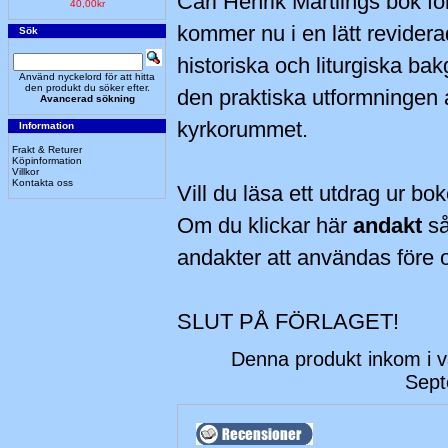
Carl Henrik Martlings bok fö
40,00kr
kommer nu i en lätt revidera
Sök
historiska och liturgiska b
Använd nyckelord för att hitta
den produkt du söker efter.
den praktiska utformningen a
Avancerad sökning
kyrkorummet.
Information
Frakt & Returer
Köpinformation
Villkor
Kontakta oss
Vill du läsa ett utdrag ur bo
Om du klickar här
andakt
s
andakter att användas före o
SLUT PÅ FÖRLAGET!
Denna produkt inkom i 
Sept