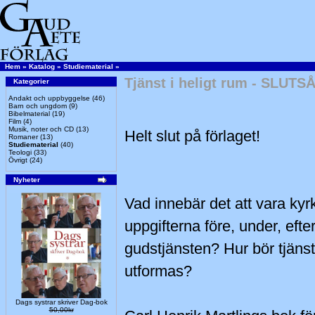
Hem
»
Katalog
»
Studiematerial
»
Tjänst i heligt rum - SLUTS
Kategorier
Andakt och uppbyggelse
(46)
Barn och ungdom
(9)
Bibelmaterial
(19)
Film
(4)
Musik, noter och CD
(13)
Helt slut på förlaget!
Romaner
(13)
Studiematerial
(40)
Teologi
(33)
Övrigt
(24)
Nyheter
Vad innebär det att vara kyr
uppgifterna före, under, efte
gudstjänsten? Hur bör tjäns
utformas?
Dags systrar skriver Dag-bok
50,00kr