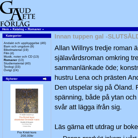
Hem
»
Katalog
»
Romaner
»
Innan tuppen gal -SLUTSÅL
Kategorier
Andakt och uppbyggelse
(46)
Allan Willnys tredje roman 
Barn och ungdom
(9)
Bibelmaterial
(19)
Film
(4)
själavårdsroman omkring tr
Musik, noter och CD
(13)
Romaner
(13)
Studiematerial
(40)
sammanlänkade öde; konstn
Teologi
(33)
Övrigt
(24)
hustru Lena och prästen An
Nyheter
Den utspelar sig på Öland. 
spänning, både på ytan och 
svår att lägga ifrån sig.
Läs gärna ett utdrag ur boken
Fra Kristi kors
200,00kr