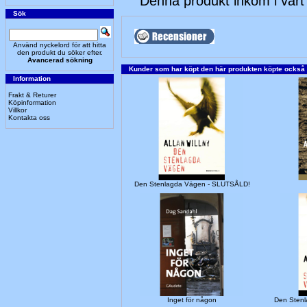
Denna produkt inkom i vårt
Sök
Använd nyckelord för att hitta
den produkt du söker efter.
Avancerad sökning
Kunder som har köpt den här produkten köpte också
Information
Frakt & Returer
Köpinformation
Villkor
Kontakta oss
Den Stenlagda Vägen - SLUTSÅLD!
Inget för någon
Den Sten