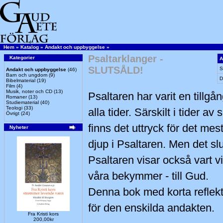
Hem
»
Katalog
»
Andakt och uppbyggelse
»
Psaltarklanger -
Kategorier
A
SLUTSÅLD!
S
Andakt och uppbyggelse
(46)
Barn och ungdom
(9)
D
Bibelmaterial
(19)
Film
(4)
Musik, noter och CD
(13)
Psaltaren har varit en tillgå
Romaner
(13)
Studiematerial
(40)
Teologi
(33)
alla tider. Särskilt i tider 
Övrigt
(24)
finns det uttryck för det me
Nyheter
djup i Psaltaren. Men det slu
Psaltaren visar också vart v
våra bekymmer - till Gud.
Denna bok med korta reflekti
för den enskilda andakten.
Fra Kristi kors
200,00kr