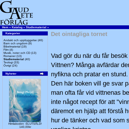
Hem
»
Katalog
»
Studiematerial
»
Det ointagliga tornet
Kategorier
Andakt och uppbyggelse
(46)
Barn och ungdom
(9)
Bibelmaterial
(19)
Film
(4)
Musik, noter och CD
(13)
Vad gör du när du får besö
Romaner
(13)
Studiematerial
(40)
Teologi
(33)
Vittnen? Många avfärdar dem
Övrigt
(24)
nyfikna och pratar en stund.
Nyheter
Den här boken vill ge svar 
man ofta får vid vittnenas b
inte något recept för att "vi
däremot en hjälp att förstå 
hur de tänker och vad som sk
Himlakoden -SLUTSÅLD!
140,00kr