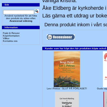
vanliga kristna.
Sök
Åke Eldberg är kyrkoherde i 
Läs gärna ett utdrag ur bok
Använd nyckelord för att hitta
den produkt du söker efter.
Avancerad sökning
Denna produkt inkom i vårt 
Information
Frakt & Returer
Köpinformation
Villkor
Kontakta oss
Kunder som har köpt den här produkten köpte också
Lev i Petrus - SLUT PÅ FÖRLAGET!
Guds va