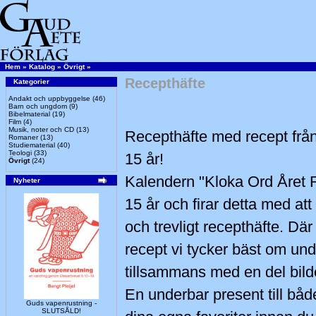
Hem
»
Katalog
»
Övrigt
»
Recepthäfte
Kategorier
Andakt och uppbyggelse
(46)
Barn och ungdom
(9)
Bibelmaterial
(19)
Film
(4)
Musik, noter och CD
(13)
Recepthäfte med recept frå
Romaner
(13)
Studiematerial
(40)
Teologi
(33)
15 år!
Övrigt
(24)
Kalendern "Kloka Ord Året Ru
Nyheter
15 år och firar detta med att 
och trevligt recepthäfte. Där
recept vi tycker bäst om un
tillsammans med en del bilde
En underbar present till bå
Guds vapenrustning -
SLUTSÅLD!