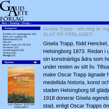
Hem
»
Katalog
»
Övrigt
»
Gisela Trapp - om mig är ing
Kategorier
SLUT PÅ FÖRLAGET!
Andakt och uppbyggelse
(46)
Barn och ungdom
(9)
Bibelmaterial
(19)
Gisela Trapp, född Henckel,
Film
(4)
Musik, noter och CD
(13)
Romaner
(13)
Helsingborg 1873. Redan i 
Studiematerial
(40)
Teologi
(33)
Övrigt
(24)
sin konstnärliga ådra som h
Nyheter
under resten av sitt liv. Ti
make Oscar Trapp ägnade h
medeltida historia, konst o
staden Helsingborg till glädj
1918 donerar Gisela egendom
stad, enligt Oscar Trapps ö
Lev i Petrus - SLUT PÅ
FÖRLAGET!