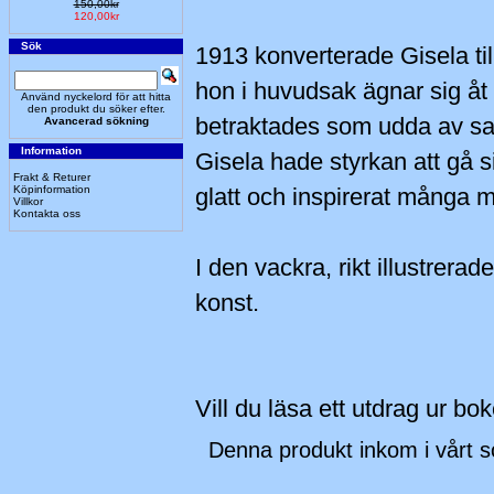
150,00kr
120,00kr
Sök
1913 konverterade Gisela til
hon i huvudsak ägnar sig åt 
Använd nyckelord för att hitta
den produkt du söker efter.
betraktades som udda av sa
Avancerad sökning
Information
Gisela hade styrkan att gå 
Frakt & Returer
Köpinformation
glatt och inspirerat många 
Villkor
Kontakta oss
I den vackra, rikt illustrera
konst.
Vill du läsa ett utdrag ur bo
Denna produkt inkom i vårt 