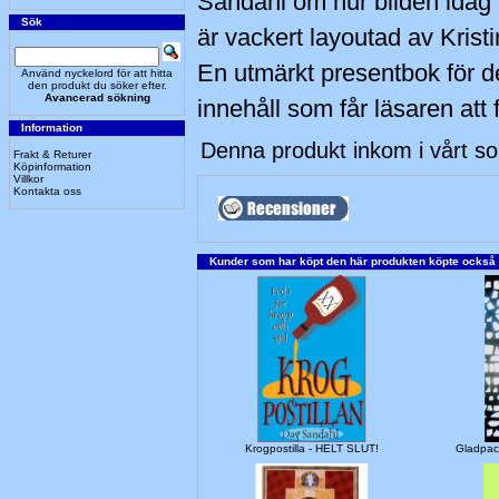
Sandahl om hur bilden idag 
Sök
är vackert layoutad av Krist
En utmärkt presentbok för 
Använd nyckelord för att hitta
den produkt du söker efter.
Avancerad sökning
innehåll som får läsaren att 
Information
Denna produkt inkom i vårt s
Frakt & Returer
Köpinformation
Villkor
Kontakta oss
Kunder som har köpt den här produkten köpte också
Krogpostilla - HELT SLUT!
Gladpac