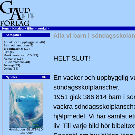
Hem
»
Katalog
»
Bibelmaterial
»
Alla vi barn i söndagsskolan
Kategorier
Andakt och uppbyggelse
(46)
Barn och ungdom
(9)
Bibelmaterial
(19)
Film
(4)
Musik, noter och CD
(13)
HELT SLUT!
Romaner
(13)
Studiematerial
(40)
Teologi
(33)
Övrigt
(24)
En vacker och uppbygglig v
Nyheter
söndagsskolplanscher.
1951 gick 386 814 barn i s
vackra söndagsskolplanscher
hjälpmedel. Vi har samlat e
liv. Till varje bild hör bibe
Himlakoden -SLUTSÅLD!
140,00kr