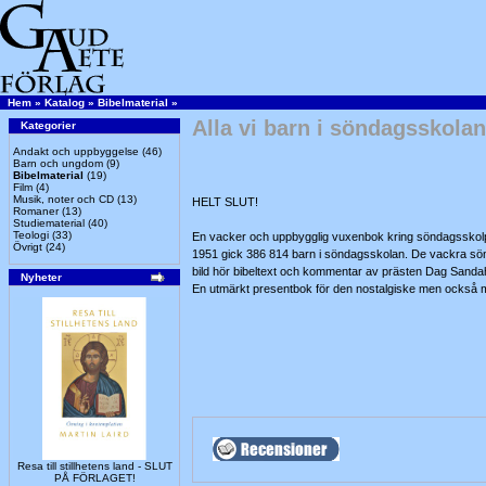
Hem
»
Katalog
»
Bibelmaterial
»
Alla vi barn i söndagsskolan
Kategorier
Andakt och uppbyggelse
(46)
Barn och ungdom
(9)
Bibelmaterial
(19)
Film
(4)
Musik, noter och CD
(13)
HELT SLUT!
Romaner
(13)
Studiematerial
(40)
Teologi
(33)
En vacker och uppbygglig vuxenbok kring söndagsskol
Övrigt
(24)
1951 gick 386 814 barn i söndagsskolan. De vackra söndag
bild hör bibeltext och kommentar av prästen Dag Sandahl
Nyheter
En utmärkt presentbok för den nostalgiske men också med
Resa till stillhetens land - SLUT
PÅ FÖRLAGET!