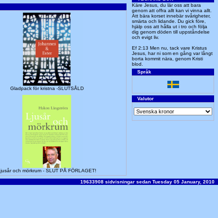
Käre Jesus, du lär oss att bara
genom att offra allt kan vi vinna allt.
Att bära korset innebär svårigheter,
smärta och lidande. Du gick före,
hjälp oss att hålla ut i tro och följa
dig genom döden till uppståndelse
och evigt liv.
Ef 2:13 Men nu, tack vare Kristus
Jesus, har ni som en gång var långt
borta kommit nära, genom Kristi
blod.
Språk
Gladpack för kristna -SLUTSÅLD
Valutor
jusår och mörkrum - SLUT PÅ FÖRLAGET!
19633908 sidvisningar sedan Tuesday 05 January, 2010