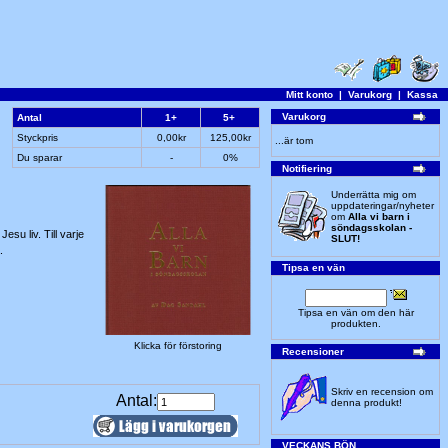
Mitt konto
|
Varukorg
|
Kassa
Varukorg
Antal
1+
5+
Styckpris
0,00kr
125,00kr
...är tom
Du sparar
-
0%
Notifiering
Underrätta mig om
uppdateringar/nyheter
om
Alla vi barn i
söndagsskolan -
su liv. Till varje
SLUT!
.
Tipsa en vän
Tipsa en vän om den här
produkten.
Klicka för förstoring
Recensioner
Skriv en recension om
Antal:
denna produkt!
VECKANS BÖN