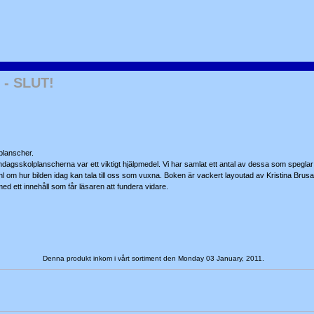
 - SLUT!
planscher.
sskolplanscherna var ett viktigt hjälpmedel. Vi har samlat ett antal av dessa som speglar Je
 om hur bilden idag kan tala till oss som vuxna. Boken är vackert layoutad av Kristina Brusa
 ett innehåll som får läsaren att fundera vidare.
Denna produkt inkom i vårt sortiment den Monday 03 January, 2011.