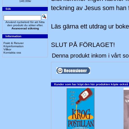
140,00kr
teckning av Jesus som han f
Sök
Använd nyckelord för att hitta
Läs gärna ett utdrag ur bok
den produkt du söker efter.
Avancerad sökning
Information
SLUT PÅ FÖRLAGET!
Frakt & Returer
Köpinformation
Villkor
Kontakta oss
Denna produkt inkom i vårt s
Kunder som har köpt den här produkten köpte också