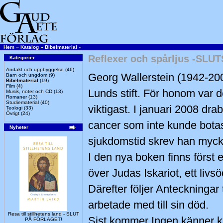
Hem
»
Katalog
»
Bibelmaterial
»
Reflexer och spårljus -SLU
Kategorier
Andakt och uppbyggelse
(46)
Georg Wallerstein (1942-200
Barn och ungdom
(9)
Bibelmaterial
(19)
Film
(4)
Lunds stift. För honom var de
Musik, noter och CD
(13)
Romaner
(13)
Studiematerial
(40)
viktigast. I januari 2008 dr
Teologi
(33)
Övrigt
(24)
cancer som inte kunde botas
Nyheter
sjukdomstid skrev han myck
I den nya boken finns först 
över Judas Iskariot, ett liv
Därefter följer Anteckningar
arbetade med till sin död.
Resa till stillhetens land - SLUT
Sist kommer Ingen känner 
PÅ FÖRLAGET!