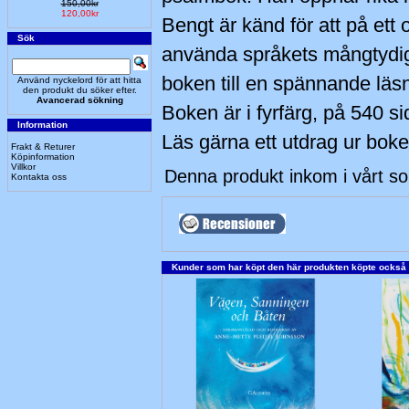
150,00kr
120,00kr
Bengt är känd för att på ett 
Sök
använda språkets mångtydig
boken till en spännande läs
Använd nyckelord för att hitta
den produkt du söker efter.
Avancerad sökning
Boken är i fyrfärg, på 540 si
Information
Läs gärna ett utdrag ur boke
Frakt & Returer
Köpinformation
Villkor
Denna produkt inkom i vårt s
Kontakta oss
Kunder som har köpt den här produkten köpte också