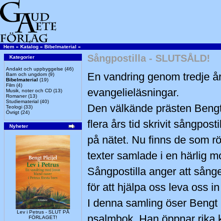
Hem
»
Katalog
»
Bibelmaterial
»
Sångpostilla - SLUTSÅLD!
Kategorier
Andakt och uppbyggelse
(46)
En vandring genom tredje 
Barn och ungdom
(9)
Bibelmaterial
(19)
Film
(4)
evangelieläsningar.
Musik, noter och CD
(13)
Romaner
(13)
Studiematerial
(40)
Den välkände prästen Bengt 
Teologi
(33)
Övrigt
(24)
flera års tid skrivit sångpost
Nyheter
på nätet. Nu finns de som r
texter samlade i en härlig mo
Sångpostilla anger att sånge
för att hjälpa oss leva oss 
I denna samling öser Bengt 
Lev i Petrus - SLUT PÅ
psalmbok. Han öppnar rika kä
FÖRLAGET!