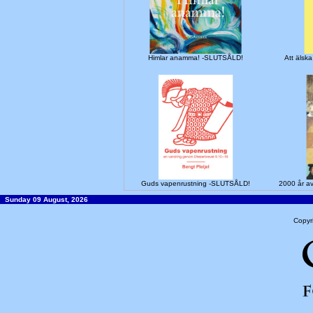
Himlar anamma! -SLUTSÅLD!
Att älska
Guds vapenrustning -SLUTSÅLD!
2000 år a
Sunday 09 August, 2026
Copyr