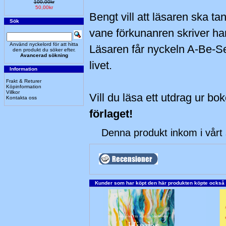
100,00kr
50,00kr
Bengt vill att läsaren ska 
Sök
vane förkunanren skriver han
Använd nyckelord för att hitta
Läsaren får nyckeln A-Be-S
den produkt du söker efter.
Avancerad sökning
livet.
Information
Frakt & Returer
Köpinformation
Villkor
Vill du läsa ett utdrag ur bo
Kontakta oss
förlaget!
Denna produkt inkom i vårt 
Kunder som har köpt den här produkten köpte också