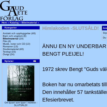
Hem
»
Katalog
»
Bibelmaterial
»
Himlakoden -SLUTSÅLD!
Kategorier
Ant
Sty
Andakt och uppbyggelse
(46)
Barn och ungdom
(9)
Du 
Bibelmaterial
(19)
Film
(4)
Musik, noter och CD
(13)
ÄNNU EN NY UNDERBAR
Romaner
(13)
Studiematerial
(40)
Teologi
(33)
BENGT PLEIJEL!
Övrigt
(24)
Nyheter
1972 skrev Bengt "Guds väld
Boken har nu omarbetats til
Den innehåller 57 tankställ
Efesierbrevet.
Om ljuset som lyser i mörkret -
SLUTSÅLD!