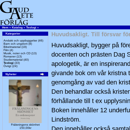
Hem
»
Katalog
»
Teologi
»
Huvudsakligt. Till försvar f
Kategorier
Andakt och uppbyggelse
(46)
Huvudsakligt, bygger på för
Barn och ungdom
(9)
Bibelmaterial
(19)
Film
(4)
docenten och prästen Dag Sa
Musik, noter och CD
(13)
Romaner
(13)
Studiematerial
(40)
apologetik, är en inspirera
Teologi
(33)
Övrigt
(24)
givande bok om vår kristna t
Nyheter
genomgång av vad den kristn
Den behandlar också kristen
förhållande till t ex upplysn
Boken innehåller 12 underf
Lindström.
Frälsningens skönhet
Den innehåller också samtalsf
150,00kr