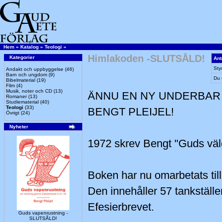
Hem
»
Katalog
»
Teologi
»
Himlakoden -SLUTSÅLD!
Kategorier
Ant
Sty
Andakt och uppbyggelse
(46)
Barn och ungdom
(9)
Du 
Bibelmaterial
(19)
Film
(4)
Musik, noter och CD
(13)
ÄNNU EN NY UNDERBAR
Romaner
(13)
Studiematerial
(40)
Teologi
(33)
BENGT PLEIJEL!
Övrigt
(24)
Nyheter
1972 skrev Bengt "Guds väld
Boken har nu omarbetats til
Den innehåller 57 tankställ
Efesierbrevet.
Guds vapenrustning -
SLUTSÅLD!