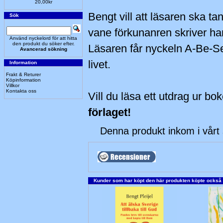
20,00kr
Bengt vill att läsaren ska 
Sök
vane förkunanren skriver han
Använd nyckelord för att hitta
den produkt du söker efter.
Läsaren får nyckeln A-Be-S
Avancerad sökning
livet.
Information
Frakt & Returer
Köpinformation
Villkor
Kontakta oss
Vill du läsa ett utdrag ur bo
förlaget!
Denna produkt inkom i vårt 
Kunder som har köpt den här produkten köpte också