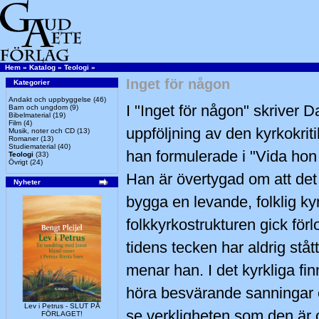
Hem
»
Katalog
»
Teologi
»
Inget för någon
Kategorier
Andakt och uppbyggelse
(46)
I "Inget för någon" skriver 
Barn och ungdom
(9)
Bibelmaterial
(19)
Film
(4)
uppföljning av den kyrkokrit
Musik, noter och CD
(13)
Romaner
(13)
Studiematerial
(40)
han formulerade i "Vida hon 
Teologi
(33)
Övrigt
(24)
Han är övertygad om att det 
Nyheter
bygga en levande, folklig ky
folkkyrkostrukturen gick förl
tidens tecken har aldrig ståt
menar han. I det kyrkliga fin
höra besvärande sanningar e
Lev i Petrus - SLUT PÅ
se verkligheten som den är 
FÖRLAGET!