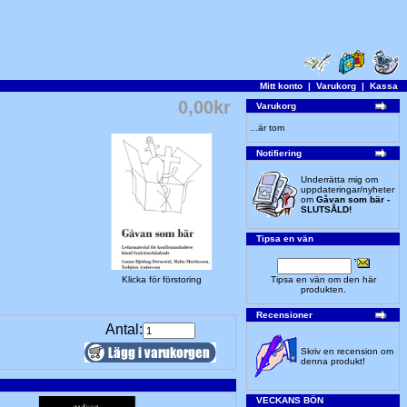
Mitt konto
|
Varukorg
|
Kassa
0,00kr
Varukorg
...är tom
Notifiering
.
Underrätta mig om
uppdateringar/nyheter
om
Gåvan som bär -
SLUTSÅLD!
Tipsa en vän
Klicka för förstoring
Tipsa en vän om den här
produkten.
Recensioner
Antal:
Skriv en recension om
denna produkt!
VECKANS BÖN