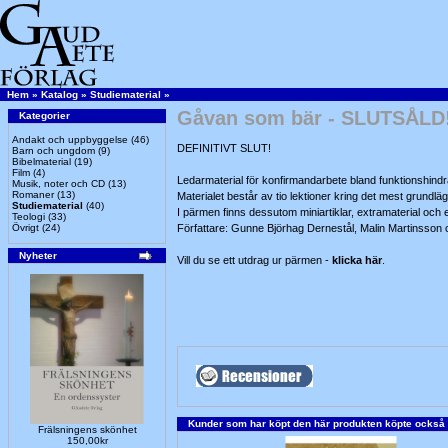
Hem
»
Katalog
»
Studiematerial
»
Gåvan som bär - SLUTSÅLD
Kategorier
Andakt och uppbyggelse
(46)
DEFINITIVT SLUT!
Barn och ungdom
(9)
Bibelmaterial
(19)
Film
(4)
Ledarmaterial för konfirmandarbete bland funktionshind
Musik, noter och CD
(13)
Romaner
(13)
Materialet består av tio lektioner kring det mest grundlä
Studiematerial
(40)
I pärmen finns dessutom miniartiklar, extramaterial oc
Teologi
(33)
Övrigt
(24)
Författare: Gunne Björhag Dernestål, Malin Martinsson
Nyheter
Vill du se ett utdrag ur pärmen -
klicka här
.
Kunder som har köpt den här produkten köpte också
Frälsningens skönhet
150,00kr