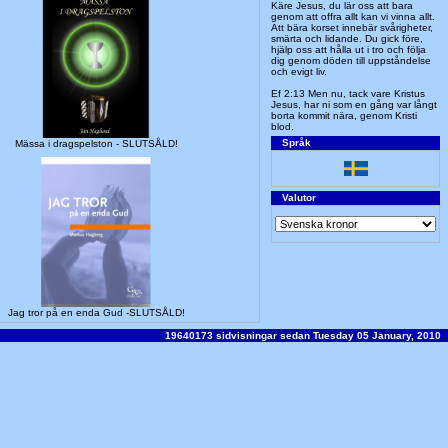
Käre Jesus, du lär oss att bara
genom att offra allt kan vi vinna allt.
Att bära korset innebär svårigheter,
smärta och lidande. Du gick före,
hjälp oss att hålla ut i tro och följa
dig genom döden till uppståndelse
och evigt liv.
Ef 2:13 Men nu, tack vare Kristus
Jesus, har ni som en gång var långt
borta kommit nära, genom Kristi
blod.
Språk
Mässa i dragspelston - SLUTSÅLD!
Valutor
Jag tror på en enda Gud -SLUTSÅLD!
19640173 sidvisningar sedan Tuesday 05 January, 2010