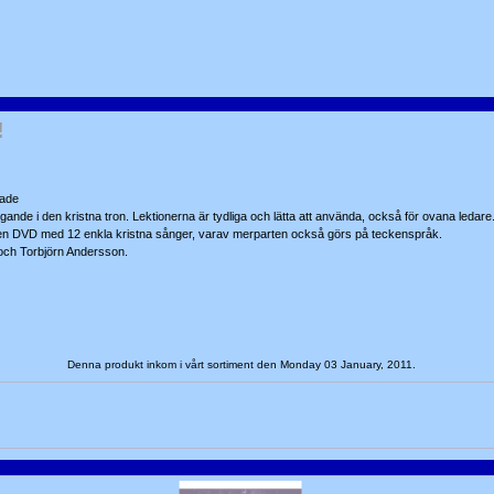
!
rade
ggande i den kristna tron. Lektionerna är tydliga och lätta att använda, också för ovana ledare
h en DVD med 12 enkla kristna sånger, varav merparten också görs på teckenspråk.
 och Torbjörn Andersson.
Denna produkt inkom i vårt sortiment den Monday 03 January, 2011.