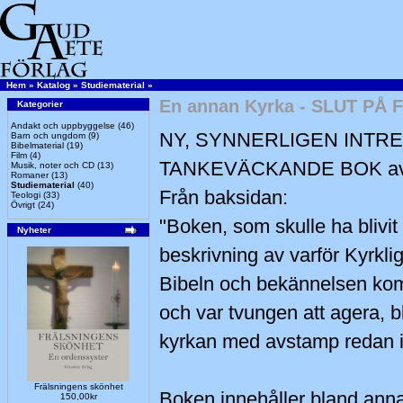
Hem
»
Katalog
»
Studiematerial
»
En annan Kyrka - SLUT PÅ
Kategorier
Andakt och uppbyggelse
(46)
NY, SYNNERLIGEN INTR
Barn och ungdom
(9)
Bibelmaterial
(19)
Film
(4)
TANKEVÄCKANDE BOK av 
Musik, noter och CD
(13)
Romaner
(13)
Studiematerial
(40)
Från baksidan:
Teologi
(33)
Övrigt
(24)
"Boken, som skulle ha blivit 
Nyheter
beskrivning av varför Kyrkli
Bibeln och bekännelsen kom 
och var tvungen att agera, 
kyrkan med avstamp redan i 1
Frälsningens skönhet
Boken innehåller bland anna
150,00kr